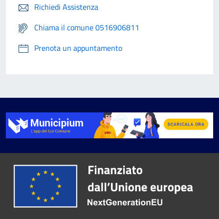
Richiedi Assistenza
Chiama il comune 0516906811
Prenota un appuntamento