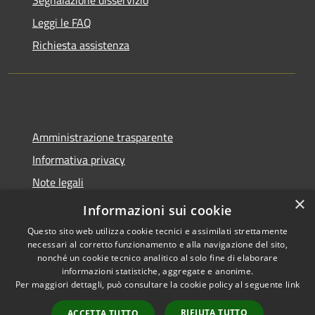
Segnalazione disservizio
Leggi le FAQ
Richiesta assistenza
Amministrazione trasparente
Informativa privacy
Note legali
×
Dichiarazione di accessibilità
Informazioni sui cookie
Questo sito web utilizza cookie tecnici e assimilati strettamente
necessari al corretto funzionamento e alla navigazione del sito,
nonché un cookie tecnico analitico al solo fine di elaborare
informazioni statistiche, aggregate e anonime.
RSS
Copyright © 2026 • Comune di
Per maggiori dettagli, può consultare la cookie policy al seguente
link
Accessibilità
Molinella • Powered by
Privacy
Municipium
Accesso
•
RIFIUTA TUTTO
ACCETTA TUTTO