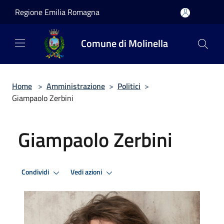
Salta al contenuto principale
Regione Emilia Romagna
Comune di Molinella
Home
>
Amministrazione
>
Politici
>
Giampaolo Zerbini
Giampaolo Zerbini
Condividi
Vedi azioni