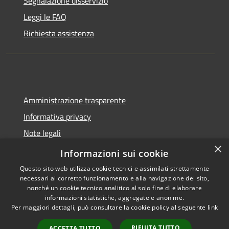
Segnalazione disservizio
Leggi le FAQ
Richiesta assistenza
Amministrazione trasparente
Informativa privacy
Note legali
×
Dichiarazione di accessibilità
Informazioni sui cookie
Questo sito web utilizza cookie tecnici e assimilati strettamente
necessari al corretto funzionamento e alla navigazione del sito,
nonché un cookie tecnico analitico al solo fine di elaborare
informazioni statistiche, aggregate e anonime.
RSS
Copyright © 2026 • Comune di
Per maggiori dettagli, può consultare la cookie policy al seguente
link
Accessibilità
Molinella • Powered by
Privacy
Municipium
Accesso
•
RIFIUTA TUTTO
ACCETTA TUTTO