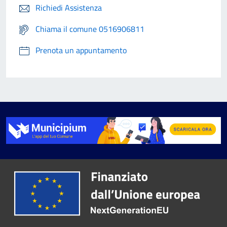
Richiedi Assistenza
Chiama il comune 0516906811
Prenota un appuntamento