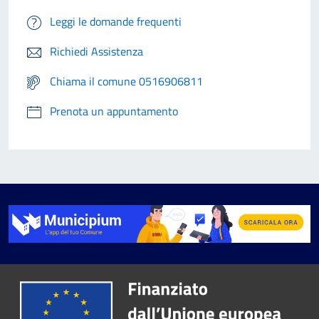
Leggi le domande frequenti
Richiedi Assistenza
Chiama il comune 0516906811
Prenota un appuntamento