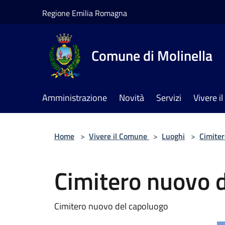
Salta al contenuto principale
Regione Emilia Romagna
Comune di Molinella
Amministrazione
Novità
Servizi
Vivere 
Home
>
Vivere il Comune
>
Luoghi
>
Cimiter
Cimitero nuovo d
Cimitero nuovo del capoluogo