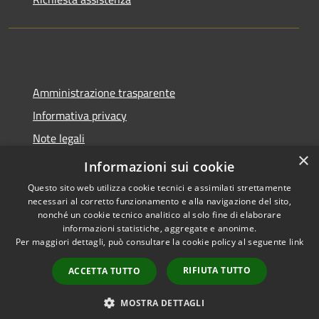
Amministrazione trasparente
Informativa privacy
Note legali
×
Dichiarazione di accessibilità
Informazioni sui cookie
Questo sito web utilizza cookie tecnici e assimilati strettamente
necessari al corretto funzionamento e alla navigazione del sito,
nonché un cookie tecnico analitico al solo fine di elaborare
informazioni statistiche, aggregate e anonime.
RSS
Copyright © 2026 • Comune di
Per maggiori dettagli, può consultare la cookie policy al seguente
link
Accessibilità
Molinella • Powered by
Privacy
Municipium
Accesso
•
RIFIUTA TUTTO
ACCETTA TUTTO
Cookie
redazione
Mappa del sito
MOSTRA DETTAGLI