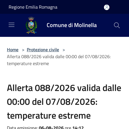
Salta al contenuto principale
Regione Emilia Romagna
Comune di Molinella
Home
>
Protezione civile
>
Allerta 088/2026 valida dalle 00:00 del 07/08/2026:
temperature estreme
Allerta 088/2026 valida dalle
00:00 del 07/08/2026:
temperature estreme
Data emissione:
06-08-2026
ore
14:12