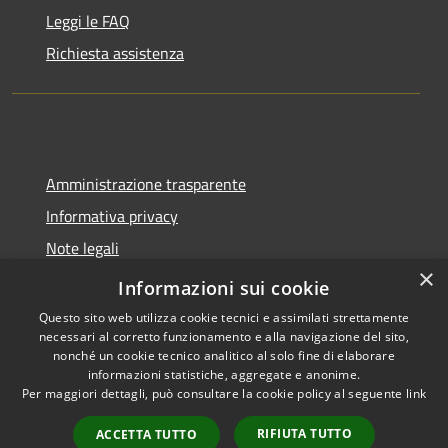
Leggi le FAQ
Richiesta assistenza
Amministrazione trasparente
Informativa privacy
Note legali
×
Dichiarazione di accessibilità
Informazioni sui cookie
Questo sito web utilizza cookie tecnici e assimilati strettamente
necessari al corretto funzionamento e alla navigazione del sito,
nonché un cookie tecnico analitico al solo fine di elaborare
informazioni statistiche, aggregate e anonime.
RSS
Copyright © 2026 • Comune di
Per maggiori dettagli, può consultare la cookie policy al seguente
link
Accessibilità
Molinella • Powered by
Privacy
Municipium
Accesso
•
RIFIUTA TUTTO
ACCETTA TUTTO