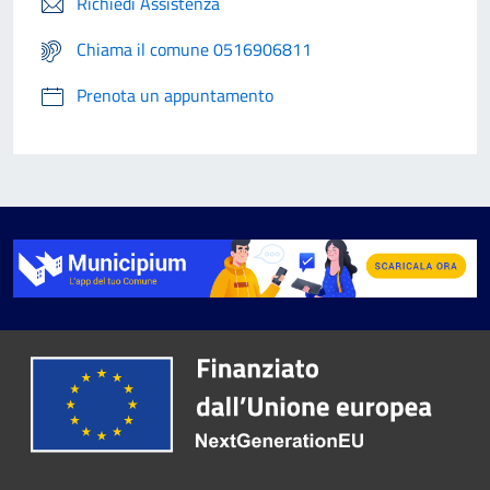
Richiedi Assistenza
Chiama il comune 0516906811
Prenota un appuntamento