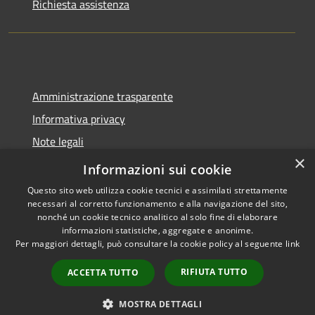
Richiesta assistenza
Amministrazione trasparente
Informativa privacy
Note legali
×
Dichiarazione di accessibilità
Informazioni sui cookie
Questo sito web utilizza cookie tecnici e assimilati strettamente
necessari al corretto funzionamento e alla navigazione del sito,
nonché un cookie tecnico analitico al solo fine di elaborare
informazioni statistiche, aggregate e anonime.
RSS
Copyright © 2026 • Comune di
Per maggiori dettagli, può consultare la cookie policy al seguente
link
Accessibilità
Molinella • Powered by
Privacy
Municipium
Accesso
•
RIFIUTA TUTTO
ACCETTA TUTTO
Cookie
redazione
Mappa del sito
MOSTRA DETTAGLI