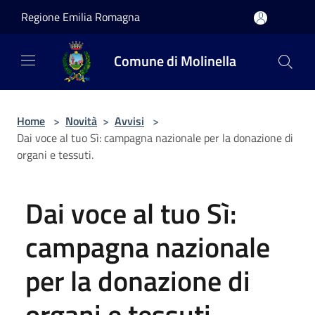
Salta al contenuto principale
Regione Emilia Romagna
Comune di Molinella
Home
>
Novità
>
Avvisi
>
Dai voce al tuo Sì: campagna nazionale per la donazione di
organi e tessuti.
Dai voce al tuo Sì:
campagna nazionale
per la donazione di
organi e tessuti.