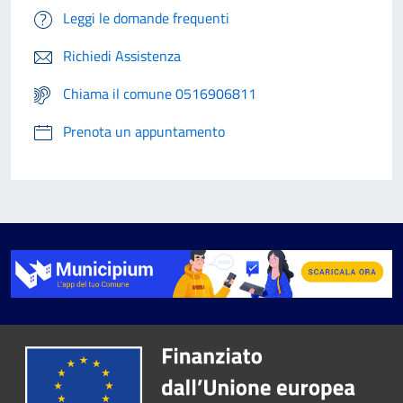
Leggi le domande frequenti
Richiedi Assistenza
Chiama il comune 0516906811
Prenota un appuntamento