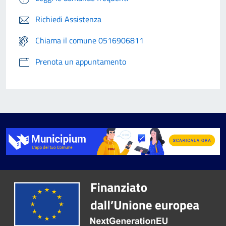
Richiedi Assistenza
Chiama il comune 0516906811
Prenota un appuntamento