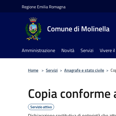
Salta al contenuto principale
Regione Emilia Romagna
Comune di Molinella
Amministrazione
Novità
Servizi
Vivere 
Home
>
Servizi
>
Anagrafe e stato civile
>
Cop
Copia conforme a
Servizio attivo
Dichiarazione sostitutiva di notorietà che atte