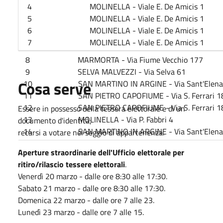
4 MOLINELLA - Viale E. De Amicis 1
5 MOLINELLA - Viale E. De Amicis 1
6 MOLINELLA - Viale E. De Amicis 1
7 MOLINELLA - Viale E. De Amicis 1
8 MARMORTA - Via Fiume Vecchio 177
9 SELVA MALVEZZI - Via Selva 61
Cosa serve
10 SAN MARTINO IN ARGINE - Via Sant'Elena
11 SAN PIETRO CAPOFIUME - Via S. Ferrari 1
12 SAN PIETRO CAPOFIUME - Via S. Ferrari 1
Essere in possesso della tessera elettorale e di un
13 MOLINELLA - Via P. Fabbri 4
documento d'identità;
14 SAN MARTINO IN ARGINE - Via Sant'Elena
recarsi a votare nel seggio di appartenenza.
Aperture straordinarie dell'Ufficio elettorale per
ritiro/rilascio tessere elettorali
.
Venerdì 20 marzo - dalle ore 8:30 alle 17:30.
Sabato 21 marzo - dalle ore 8:30 alle 17:30.
Domenica 22 marzo - dalle ore 7 alle 23.
Lunedì 23 marzo - dalle ore 7 alle 15.