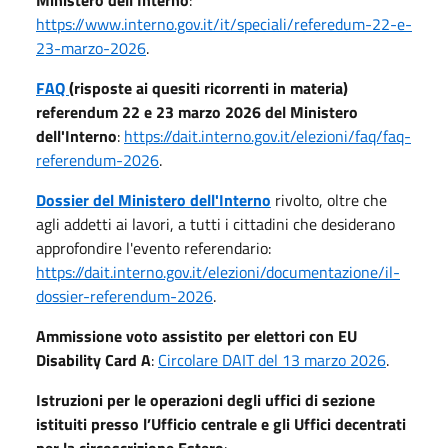
https://www.interno.gov.it/it/speciali/referedum-22-e-
23-marzo-2026
.
FAQ
(risposte ai quesiti ricorrenti in materia)
referendum 22 e 23 marzo 2026 del Ministero
dell'Interno
:
https://dait.interno.gov.it/elezioni/faq/faq-
referendum-2026
.
Dossier del Ministero dell'Interno
rivolto, oltre che
agli addetti ai lavori, a tutti i cittadini che desiderano
approfondire l'evento referendario:
https://dait.interno.gov.it/elezioni/documentazione/il-
dossier-referendum-2026
.
Ammissione voto assistito per elettori con EU
Disability Card A
:
Circolare DAIT del 13 marzo 2026
.
Istruzioni per le operazioni degli uffici di sezione
istituiti presso l’Ufficio centrale e gli Uffici decentrati
per la circoscrizione Estero
: