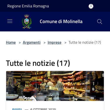
Salta al contenuto principale
Regione Emilia Romagna
Comune di Molinella
Home
>
Argomenti
>
Imprese
>
Tutte le notizie (17)
Tutte le notizie (17)
AVVISI
6 OTTOBRE 2025